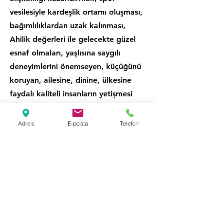
vesilesiyle kardeşlik ortamı oluşması,
bağımlılıklardan uzak kalınması,
Ahilik değerleri ile gelecekte güzel
esnaf olmaları, yaşlısına saygılı
deneyimlerini önemseyen, küçüğünü
koruyan, ailesine, dinine, ülkesine
faydalı kaliteli insanların yetişmesi
için çalışıyoruz. Sadece spor ile sınırlı
kalmıyor; kültür, sanat, sinema,
Adres
E-posta
Telefon
dijitalleşme, oyun, gezi, geleneksel
el sanatları gibi faaliyetlerle
gençlerin ilgisini çekerek gönüllerine
girmeye çalışıyoruz. Gençlerimiz ile
yaşlı esnaflarımızı buluşturarak,
yaşlıların deneyimlerini, tavsiyeleri
gençlere; gençlerin yenilikçi fikirleri