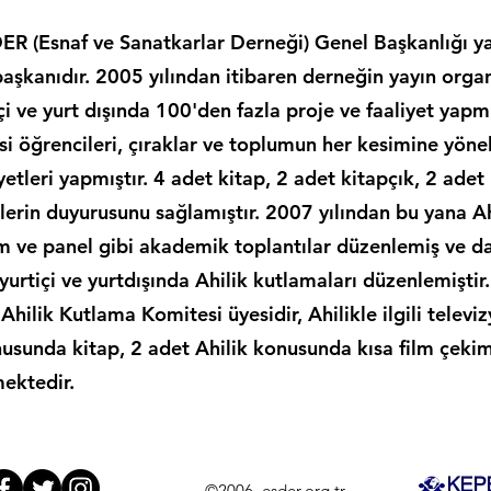
R (Esnaf ve Sanatkarlar Derneği) Genel Başkanlığı y
şkanıdır. 2005 yılından itibaren derneğin yayın orga
içi ve yurt dışında 100'den fazla proje ve faaliyet yapm
esi öğrencileri, çıraklar ve toplumun her kesimine yöne
iyetleri yapmıştır. 4 adet kitap, 2 adet kitapçık, 2 ade
etlerin duyurusunu sağlamıştır. 2007 yılından bu yana A
m ve panel gibi akademik toplantılar düzenlemiş ve d
urtiçi ve yurtdışında Ahilik kutlamaları düzenlemiştir. A
 Ahilik Kutlama Komitesi üyesidir, Ahilikle ilgili tele
usunda kitap, 2 adet Ahilik konusunda kısa film çekim
ektedir.
©2006, esder.org.tr