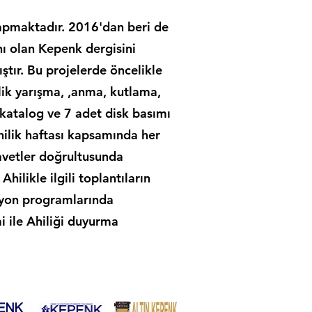
apmaktadır. 2016'dan beri de
nı olan Kepenk dergisini
ıştır. Bu projelerde öncelikle
lik yarışma, ,anma, kutlama,
t katalog ve 7 adet disk basımı
hilik haftası kapsamında her
avetler doğrultusunda
hilikle ilgili toplantıların
vizyon programlarında
i ile Ahiliği duyurma