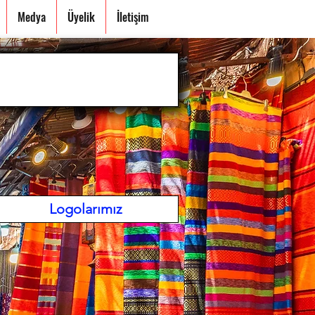
Medya
Üyelik
İletişim
Logolarımız