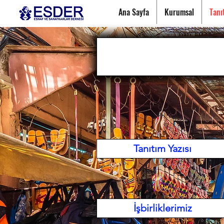
Ana Sayfa
Kurumsal
Tanı
Tanıtım Yazısı
İşbirliklerimiz